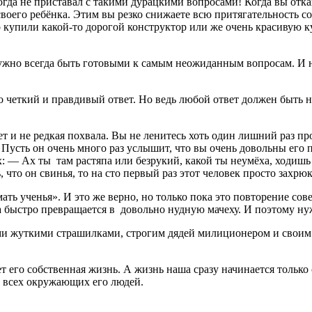
гда не приставал с такими дурацкими вопросами! Когда вы отказ
своего ребёнка. Этим вы резко снижаете всю притягательность с
о купили какой-то дорогой конструктор или же очень красивую к
Нужно всегда быть готовыми к самым неожиданным вопросам. И н
 четкий и правдивый ответ. Но ведь любой ответ должен быть н
т и не редкая похвала. Вы не ленитесь хоть один лишний раз п
усть он очень много раз услышит, что вы очень довольны его п
ах: — Ах ты там растяпа или безрукий, какой ты неумёха, ходиш
что он свинья, то на сто первый раз этот человек просто захрюк
ть ученья». И это же верно, но только пока это повторение сов
быстро превращается в довольно нудную мачеху. И поэтому нужн
ыми жуткими страшилками, строгим дядей милиционером и своим
 его собственная жизнь. А жизнь наша сразу начинается только с 
м всех окружающих его людей.