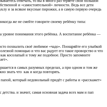
ываетесь отвечать, то вы в много раз теряете свой большой
обственной и «самостоятельной» личности. Ведь все дети
уклу и за всякие вкусные пирожки, а в самую первую очередь
икогда же не смейте говорите своему ребёнку типа:
а уровне понимания этого ребёнка. А воспитание ребёнка —
росто похвалить своё любимое «чадо». Поощряйте его улыбкой
олезной помощью и что вас радует его такое проворство и что
ь как косолапый и тому же подобное. Просто запомните
ает».
ершается в самых разумных пределах, а при одном и том же
о знать что как и когда повторять.
 папой, который недовольный придёт с работы и «расскажет»
детства. и значит, самая основная задача всех мам и пап