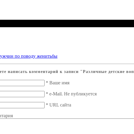
ете написать комментарий к записи
"Различные детские во
*
Ваше имя
*
e-Mail. Не публикуется
*
URL сайта
нтария