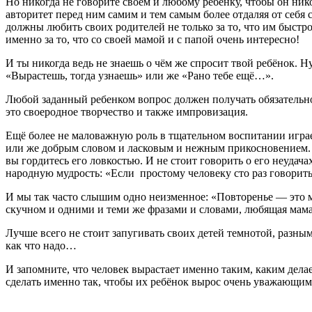
Но никогда не говорите своем и любому ребёнку, чтобы он нико
авторитет перед ним самим и тем самым более отдаляя от себя 
должны любить своих родителей не только за то, что им быстр
именно за то, что со своей мамой и с папой очень интересно!
И ты никогда ведь не знаешь о чём же спросит твой ребёнок. 
«Вырастешь, тогда узнаешь» или же «Рано тебе ещё…».
Любой заданный ребенком вопрос должен получать обязательно
это своеродное творчество и также импровизация.
Ещё более не маловажную роль в тщательном воспитании играе
или же добрым словом и ласковым и нежным прикосновением. П
вы гордитесь его ловкостью. И не стоит говорить о его неудач
народную мудрость: «Если простому человеку сто раз говорить, 
И мы так часто слышим одно неизменное: «Повторенье — это ма
скучном и одними и теми же фразами и словами, любящая мама 
Лучше всего не стоит запугивать своих детей темнотой, разн
как что надо…
И запомните, что человек вырастает именно таким, каким делает
сделать именно так, чтобы их ребёнок вырос очень уважающи