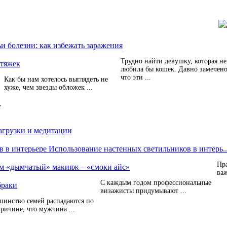
и болезни: как избежать заражения
Трудно найти девушку, которая не
стяжек
любила бы кошек. Давно замечено
что эти ...
Как бы нам хотелось выглядеть не
хуже, чем звезды обложек ...
т
агрузки и медитации
Использование настенных светильников в интерь..
Пра
м «дымчатый» макияж – «смоки айс»
важ
С каждым годом профессиональные
браки
визажисты придумывают ...
шинство семей распадаются по
причине, что мужчина ...