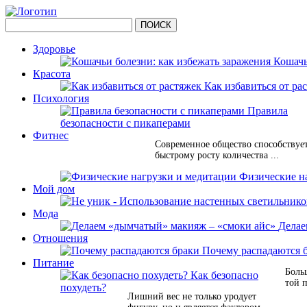
Здоровье
Кошачь
Красота
Как избавиться от ра
Психология
Правила
безопасности с пикаперами
Фитнес
Современное общество способствуе
быстрому росту количества ...
Физические н
Мой дом
Мода
Делае
Отношения
Почему распадаются 
Питание
Боль
Как безопасно
той 
похудеть?
Лишний вес не только уродует