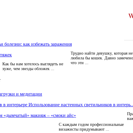
и болезни: как избежать заражения
Трудно найти девушку, которая не
стяжек
любила бы кошек. Давно замечено
что эти ...
Как бы нам хотелось выглядеть не
хуже, чем звезды обложек ...
т
агрузки и медитации
Использование настенных светильников в интерь..
Пра
м «дымчатый» макияж – «смоки айс»
важ
С каждым годом профессиональные
визажисты придумывают ...